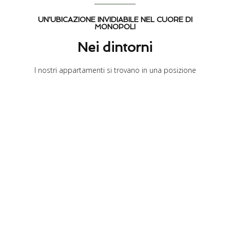
UN'UBICAZIONE INVIDIABILE NEL CUORE DI
MONOPOLI
Nei dintorni
I nostri appartamenti si trovano in una posizione
invidiabile, a pochi passi dalle principali attrazioni di
Monopoli, tra cui:
Il Castello Carlo V
La Cattedrale di Monopoli
Il Porto Vecchio
Le Mura di cinta
Le splendide spiagge di Monopoli
Potrete esplorare la città a piedi e godervi tutto ciò che
Monopoli ha da offrire, senza bisogno di utilizzare l’auto.