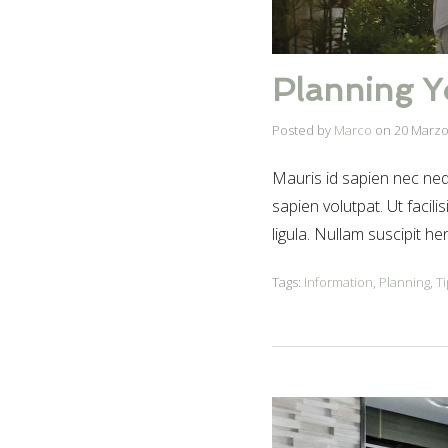
Planning Y
Posted by
Marco
on
20 Marzo
Mauris id sapien nec nequ
sapien volutpat. Ut facili
ligula. Nullam suscipit h
Tags:
Information
,
Planning
,
Ti