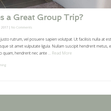
 a Great Group Trip?
 2017
|
No Comments
justo rutrum, vel posuere sapien volutpat. Ut facilisis nulla at es
sque sit amet vulputate ligula. Nullam suscipit hendrerit metus, et
o quam, hendrerit nec ante …
Read More
ning