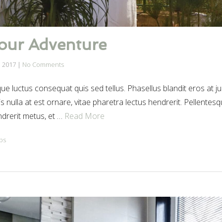
our Adventure
 2017
|
No Comments
e luctus consequat quis sed tellus. Phasellus blandit eros at j
sis nulla at est ornare, vitae pharetra lectus hendrerit. Pellentes
endrerit metus, et …
Read More
ps